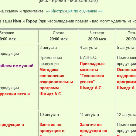
(мск - время - московское)
на ссылку и прочитайте:
»» Инструкция по обучению ««
е ваши
Имя
и
Город
(при несоблюдении правил - вас могут удалить из к
Вторник
Среда
Четверг
Пят
0:00 мск
20:00 мск
20:00 мск
20:00
3 августа
4 августа
5 августа
продукции.
Применение
БИЗНЕС.
Применен
продукции
Прикладные
продукции
облем иммунной
Методика
моменты
Основны
составления
"Технологии
оздорови
оздоровительны
успеха"
програм
продукции
программ
Шмидт А.С.
Шмидт А.
ррекции веса и
Шмидт А.С.
10 августа
11 августа
12 август
продукции в
Занятие по
Занятие по
Применен
продукции в
продукции во
продукции