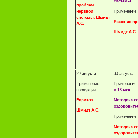
системы.
проблем
нервной
Применение 
системы. Шмидт
Решение пр
А.С.
Шмидт А.С.
29 августа
30 августа
Применение
Применение 
продукции
в 13 мск
Варикоз
Методика с
оздоровите
Шмидт А.С.
Применение 
Методика с
оздоровите