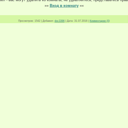
»»
Вход в комнату
««
Просмотров:
1542
|
Добавил:
doc3396
|
Дата:
31.07.2016
|
Комментарии (0)