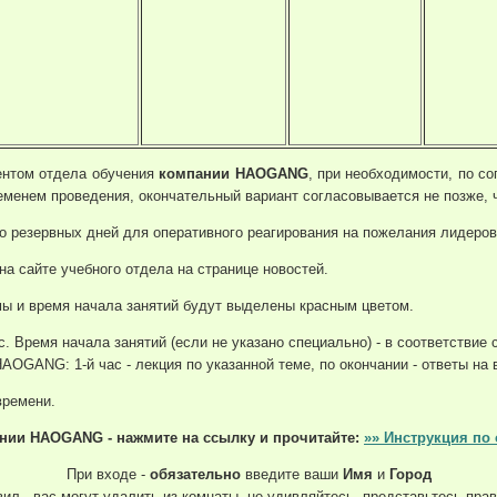
ентом отдела обучения
компании HAOGANG
, при необходимости, по с
еменем проведения, окончательный вариант согласовывается не позже, 
о резервных дней для оперативного реагирования на пожелания лидеро
а сайте учебного отдела на странице новостей.
ы и время начала занятий будут выделены красным цветом.
. Время начала занятий (если не указано специально) - в соответствие 
AOGANG: 1-й час - лекция по указанной теме, по окончании - ответы на 
времени.
ании HAOGANG
- нажмите на ссылку и прочитайте:
»» Инструкция по
При входе -
обязательно
введите ваши
Имя
и
Город
ил - вас могут удалить из комнаты, не удивляйтесь, представьтесь прав