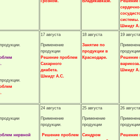
Грозном.
Владикавказе.
Решение 
сердечно
сосудист
системы.
Шмидт А.
17 августа
18 августа
19 август
продукции.
Применение
Занятие по
Применен
продукции
продукции в
продукции
облем
Решение проблем
Краснодаре.
Решение 
.
Сахарного
варикоза.
диабета.
Шмидт А.
Шмидт А.С.
продукции.
облем
.
24 августа
25 августа
26 август
продукции
Применение
Применение
Применен
продукции.
продукции
продукции
облем нервной
Решение проблем
Синдром
Решение 