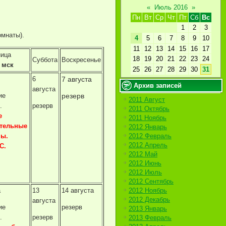
«
Июль 2016
»
Пн
Вт
Ср
Чт
Пт
Сб
Вс
1
2
3
омнаты).
4
5
6
7
8
9
10
11
12
13
14
15
16
17
ница
18
19
20
21
22
23
24
Суббота
Воскресенье
 мск
25
26
27
28
29
30
31
6
7 августа
Архив записей
августа
ие
резерв
2011 Август
.
резерв
2011 Октябрь
е
2011 Ноябрь
тельные
2012 Январь
мы.
2012 Февраль
2012 Апрель
С.
2012 Май
2012 Июнь
2012 Июль
2012 Сентябрь
а
13
14 августа
2012 Ноябрь
2012 Декабрь
августа
ие
резерв
2013 Январь
.
резерв
2013 Февраль