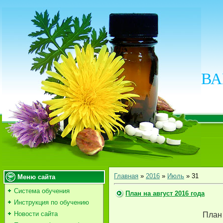
ВА
Главная
»
2016
»
Июль
»
31
Меню сайта
Система обучения
План на август 2016 года
Инструкция по обучению
Новости сайта
План