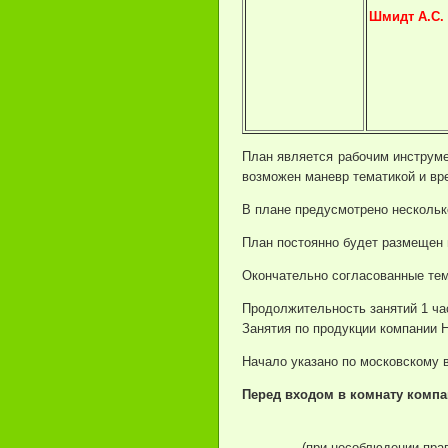
Шмидт А.С.
План является рабочим инструм
возможен маневр тематикой и вр
В плане предусмотрено нескольк
План постоянно будет размещен н
Окончательно согласованные тем
Продолжительность занятий 1 час
Занятия по продукции компании H
Начало указано по московскому 
Перед входом в комнату
комп
(при несоблюдении прав