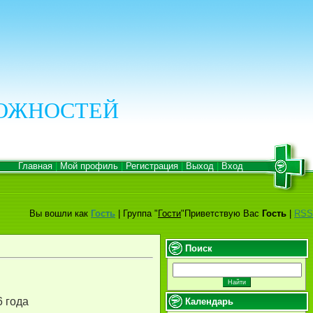
МОЖНОСТЕЙ
Главная
|
Мой профиль
|
Регистрация
|
Выход
|
Вход
Вы вошли как
Гость
|
Группа
"
Гости
"
Приветствую Вас
Гость
|
RSS
Поиск
 года
Календарь