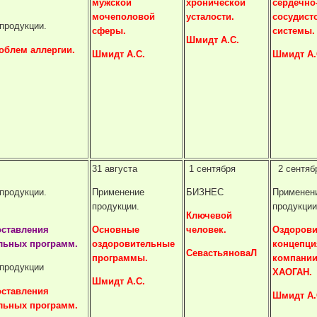
мужской
хронической
сердечно
мочеполовой
усталости.
сосудист
продукции.
сферы.
системы.
Шмидт А.С.
облем аллергии.
Шмидт А.С.
Шмидт А.
31 августа
1 сентября
2 сентяб
продукции.
Применение
БИЗНЕС
Применен
продукции.
продукции
Ключевой
оставления
Основные
человек.
Оздорови
льных программ.
оздоровительные
концепци
СевастьяноваЛ
программы.
компани
продукции
ХАОГАН.
Шмидт А.С.
оставления
Шмидт А.
льных программ.