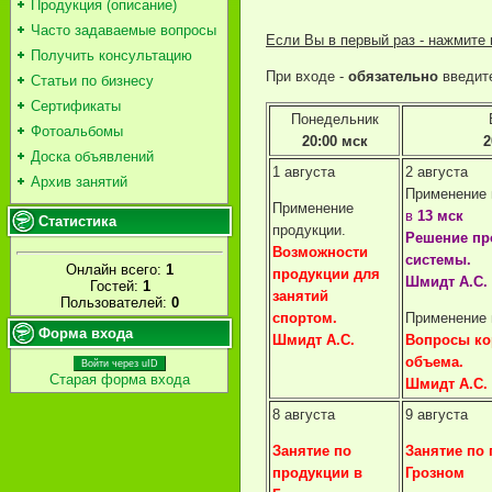
Продукция (описание)
Часто задаваемые вопросы
Если Вы в первый раз - нажмите 
Получить консультацию
При входе -
обязательно
введит
Статьи по бизнесу
Сертификаты
Понедельник
Фотоальбомы
20:00 мск
2
Доска объявлений
1 августа
2 августа
Архив занятий
Применение 
Применение
в
13 мск
Статистика
продукции.
Решение пр
Возможности
системы.
Онлайн всего:
1
продукции для
Шмидт А.С.
Гостей:
1
занятий
Пользователей:
0
спортом.
Применение 
Форма входа
Шмидт А.С.
Вопросы ко
объема.
Войти через uID
Старая форма входа
Шмидт А.С.
8 августа
9 августа
Занятие по
Занятие по 
продукции в
Грозном