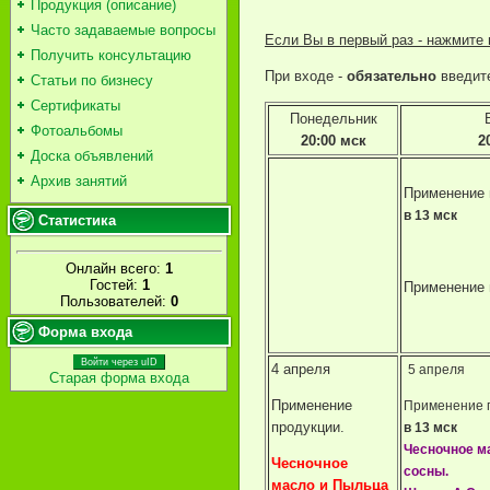
Продукция (описание)
Часто задаваемые вопросы
Если Вы в первый раз - нажмите 
Получить консультацию
При входе -
обязательно
введит
Статьи по бизнесу
Сертификаты
Понедельник
Фотоальбомы
20:00 мск
2
Доска объявлений
Архив занятий
Применение 
в 13 мск
Статистика
Онлайн всего:
1
Гостей:
1
Применение 
Пользователей:
0
Форма входа
Войти через uID
4 апреля
5 апреля
Старая форма входа
Применение
Применение 
продукции.
в 13 мск
Чесночное м
Чесночное
сосны.
масло и Пыльца