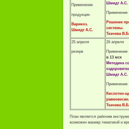
Шмидт А.С.
Применение
Применение 
продукции.
Решение пр
Варикоз.
системы.
Шмидт А.С.
Ткачева В.Б
25 апреля
26 апреля
резерв
Применение 
в 13 мск
Методика с
оздоровите
Шмидт А.С.
Применение 
Кислотно-щ
равновесие
Ткачева В.Б
План является рабочим инструм
возможен маневр тематикой и вр