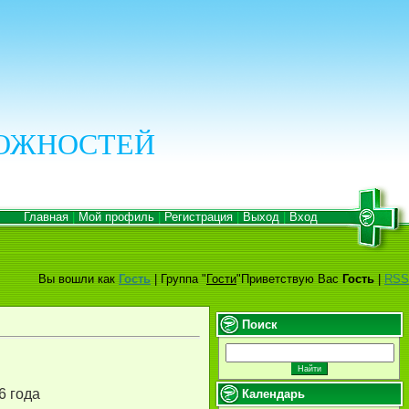
МОЖНОСТЕЙ
Главная
|
Мой профиль
|
Регистрация
|
Выход
|
Вход
Вы вошли как
Гость
|
Группа
"
Гости
"
Приветствую Вас
Гость
|
RSS
Поиск
6 года
Календарь