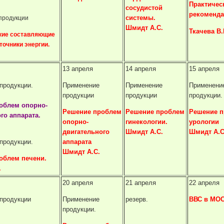
Практичес
сосудистой
рекоменда
системы.
продукции
Шмидт А.С.
Ткачева В.
кие составляющие
точники энергии.
13 апреля
14 апреля
15 апреля
продукции.
Применение
Применение
Применени
продукции
продукции
продукции.
облем опорно-
Решение проблем
Решение проблем
Решение 
го аппарата.
опорно-
гинекологии.
урологии
двигательного
Шмидт А.С.
Шмидт А.С
продукции.
аппарата
Шмидт А.С.
облем печени.
.
20 апреля
21 апреля
22 апреля
продукции
Применение
резерв.
ВВС в МО
продукции.