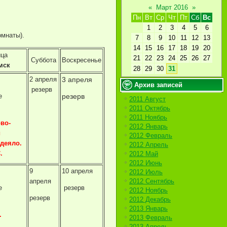
«
Март 2016
»
Пн
Вт
Ср
Чт
Пт
Сб
Вс
1
2
3
4
5
6
омнаты).
7
8
9
10
11
12
13
14
15
16
17
18
19
20
ица
21
22
23
24
25
26
27
Суббота
Воскресенье
мск
28
29
30
31
2 апреля
3 апреля
Архив записей
резерв
е
резерв
2011 Август
2011 Октябрь
2011 Ноябрь
во-
2012 Январь
й
2012 Февраль
одеяло.
2012 Апрель
.
2012 Май
2012 Июнь
9
10 апреля
2012 Июль
апреля
2012 Сентябрь
е
резерв
2012 Ноябрь
.
резерв
2012 Декабрь
2013 Январь
.
2013 Февраль
2013 Апрель