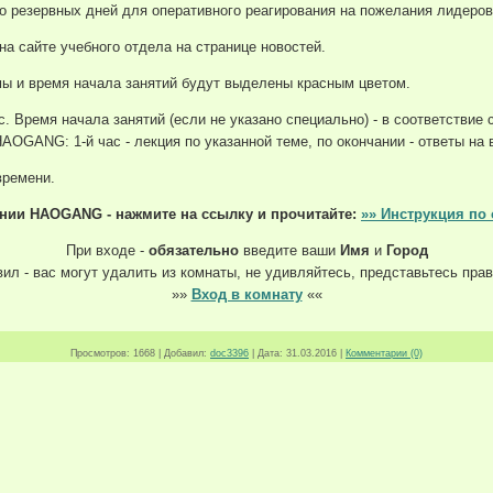
о резервных дней для оперативного реагирования на пожелания лидеро
а сайте учебного отдела на странице новостей.
ы и время начала занятий будут выделены красным цветом.
. Время начала занятий (если не указано специально) - в соответствие 
AOGANG: 1-й час - лекция по указанной теме, по окончании - ответы на 
времени.
ании HAOGANG
- нажмите на ссылку и прочитайте:
»» Инструкция по
При входе -
обязательно
введите ваши
Имя
и
Город
ил - вас могут удалить из комнаты, не удивляйтесь, представьтесь прав
»»
Вход в комнату
««
Просмотров:
1668
|
Добавил:
doc3396
|
Дата:
31.03.2016
|
Комментарии (0)