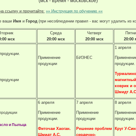
(мск - время - московское)
на ссылку и прочитайте:
»» Инструкция по обучению ««
е ваши
Имя
и
Город
(при несоблюдении правил - вас могут удалить из к
Вторник
Среда
Четверг
Пятн
0:00 мск
20:00 мск
20:00 мск
20:00 
1 апреля
продукции.
Применение
БИЗНЕС
Применени
продукции
продукции.
Турмалино
продукции
магнитны
коврик и 
Шмидт А.С
6 апреля
7 апреля
8 апреля
Применение
Применение
Применени
продукции
продукции.
продукции
продукции
асло и Пыльца
Фиточаи Хаоган.
Решение проблем
Круг У-Син
Шмидт А.С.
сердечно-