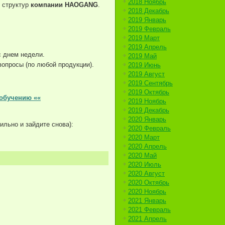
2018 Ноябрь
в структур
компании HAOGANG
.
2018 Декабрь
2019 Январь
2019 Февраль
2019 Март
2019 Апрель
с днем недели.
2019 Май
вопросы (по любой продукции).
2019 Июнь
2019 Август
2019 Сентябрь
2019 Октябрь
 обучению ««
2019 Ноябрь
2019 Декабрь
2020 Январь
ильно и зайдите снова):
2020 Февраль
2020 Март
2020 Апрель
2020 Май
2020 Июль
2020 Август
2020 Октябрь
2020 Ноябрь
2021 Январь
2021 Февраль
2021 Апрель