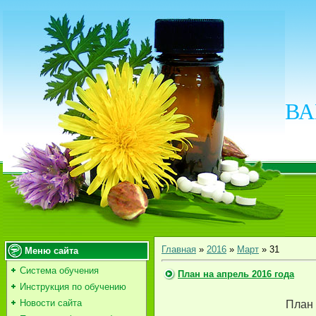
ВА
Главная
»
2016
»
Март
»
31
Меню сайта
Система обучения
План на апрель 2016 года
Инструкция по обучению
Новости сайта
План 