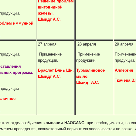
Решение проблем
щитовидной
продукции.
железы.
Шмидт А.С.
облем иммунной
.
27 апреля
28 апреля
29 апреля
продукции.
Применение
Применение
Применени
продукции.
продукции.
продукции.
оставления
Браслет Бянь Ши.
Турмалиновое
Аллергия
льных программ.
Шмидт А.С.
мыло.
Ткачева В.
Шмидт А.С.
продукции
елочное
.
.
ентом отдела обучения
компании HAOGANG
, при необходимости, по с
еменем проведения, окончательный вариант согласовывается не позже, 