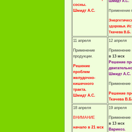
Шмидт А.С.
сосны.
Шмидт А.С.
Применение 
Энергетичес
здоровья. Ис
Ткачева В.Б.
11 апреля
12 апреля
Применение
Применение 
продукции.
в 13 мск
Решение пр
Решение
двигательно
проблем
Шмидт А.С.
желудочно-
кишечного
Применение 
тракта.
Решение пр
Шмидт А.С.
Ткачева В.Б
18 апреля
19 апреля
ВНИМАНИЕ
Применение 
в 13 мск
начало в 21 мск
Варикоз.